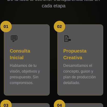
cada etapa
01
02
💬
📝
Consulta
Propuesta
Inicial
Creativa
Hablamos de tu
Desarrollamos el
visión, objetivos y
concepto, guion y
presupuesto. Sin
plan de producción
compromisos.
detallado.
03
04