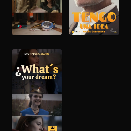
solidaridad
energía sostenible
valores
innovación
comunidad
spot institucional
Serenpia
Estusol S.L.
Films
PUBLICIDAD
Finalizado
2023
1 minuto 30 segundos
motivacional
emocional
inspirador