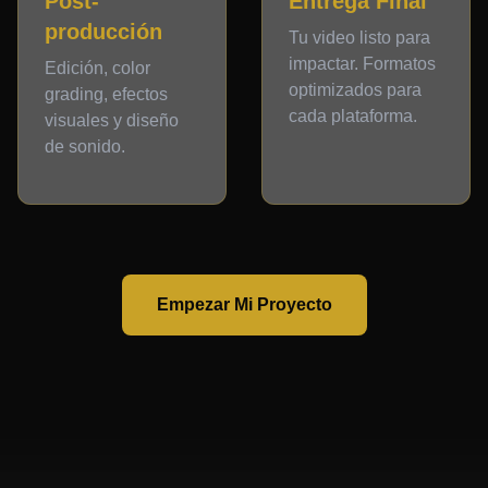
Post-
Entrega Final
producción
Tu video listo para
impactar. Formatos
Edición, color
optimizados para
grading, efectos
cada plataforma.
visuales y diseño
de sonido.
Empezar Mi Proyecto