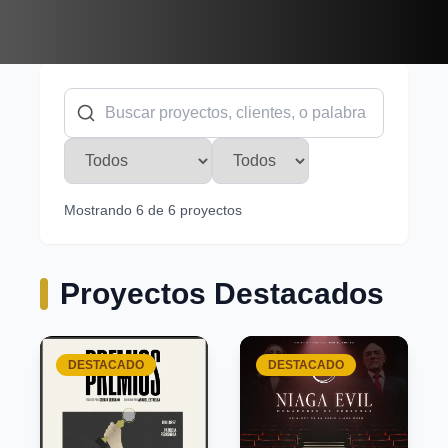
Mostrando
6
de
6
proyectos
Proyectos Destacados
CORTOMETRAJE
Finalizado
2024
18 minutos y 44 segundos
CORTOMETRAJE
Finalizado
DESTACADO
DESTACADO
2025
13 minutos