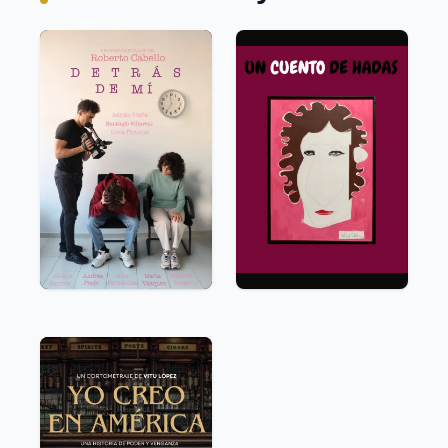
LARGOMETRAJE
En
Curso
CORTOMETRAJE
Finalizado
2025
70 minutos
2021
3 minutos y 40 segundos
drama
psicología
drama
Serenpia Films
Serenpia
Films
CORTOMETRAJE
Finalizado
2025
15 minutos y 14 segundos